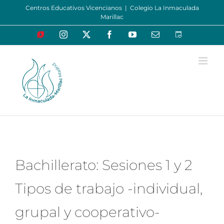
Saltar
Centros Educativos Vicencianos
|
Colegio La Inmaculada
Marillac
al
contenido
Educamos
Instagram
X
Facebook
YouTube
Correo
Oraciones
electrónico
de
la
mañana
Bachillerato: Sesiones 1 y 2
Tipos de trabajo -individual,
grupal y cooperativo-