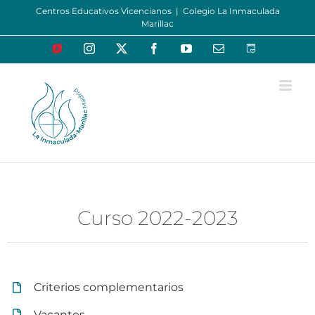
Saltar
Centros Educativos Vicencianos
|
Colegio La Inmaculada
Marillac
al
contenido
Educamos
Instagram
X
Facebook
YouTube
Correo
Oraciones
electrónico
de
la
mañana
Curso 2022-2023
Criterios complementarios
Vacantes