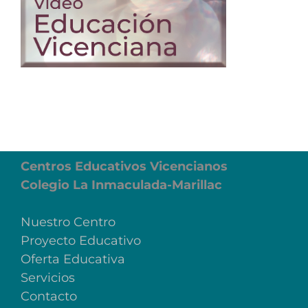
Centros Educativos Vicencianos
Colegio La Inmaculada-Marillac
Nuestro Centro
Proyecto Educativo
Oferta Educativa
Servicios
Contacto